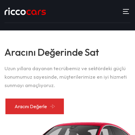
Aracını Değerinde Sat
Uzun yıllara dayanan tecrübemiz ve sektördeki güçlü
konumumuz sayesinde, müşterilerimize en iyi hizmeti
sunmayı amaçlıyoruz.
Aracını Değerle