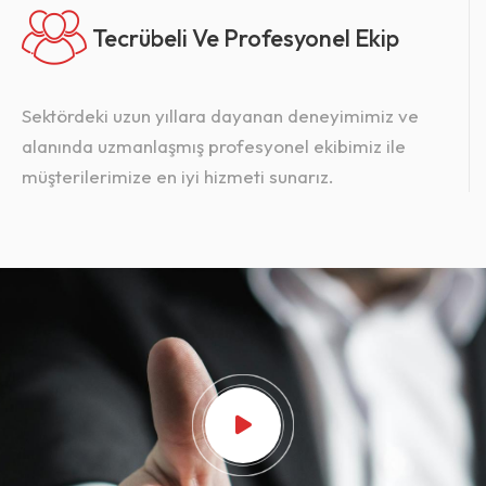
Tecrübeli Ve Profesyonel Ekip
Sektördeki uzun yıllara dayanan deneyimimiz ve
alanında uzmanlaşmış profesyonel ekibimiz ile
müşterilerimize en iyi hizmeti sunarız.